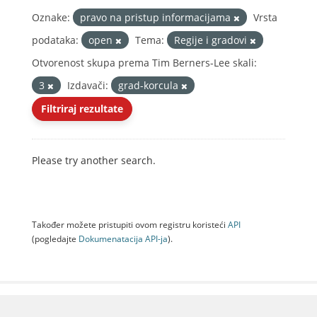
Oznake:
pravo na pristup informacijama
Vrsta
podataka:
open
Tema:
Regije i gradovi
Otvorenost skupa prema Tim Berners-Lee skali:
3
Izdavači:
grad-korcula
Filtriraj rezultate
Please try another search.
Također možete pristupiti ovom registru koristeći
API
(pogledajte
Dokumenаtаcijа API-jа
).