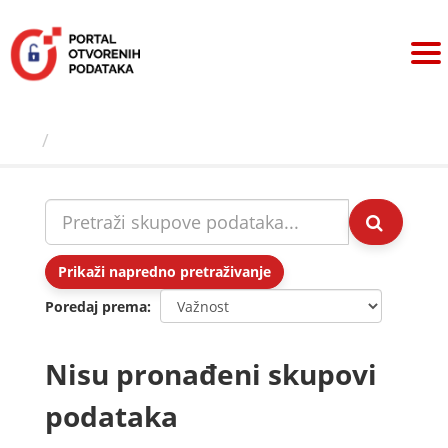
Preskoči
na
sadržaj
Skupovi podаtаkа
Prikaži napredno pretraživanje
Poredaj prema
Nisu pronađeni skupovi
podataka