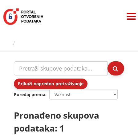
Preskoči
na
sadržaj
Skupovi podаtаkа
Prikaži napredno pretraživanje
Poredaj prema
Pronađeno skupova
podataka: 1