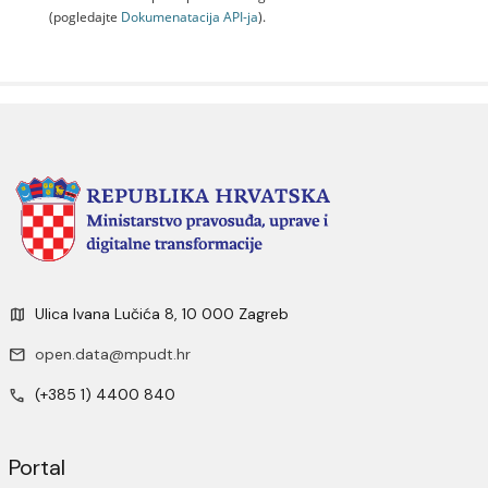
(pogledajte
Dokumenаtаcijа API-jа
).