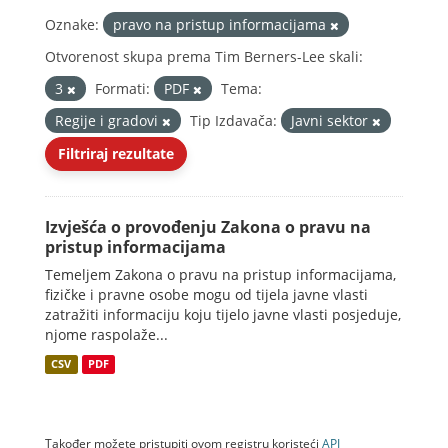
Oznake:
pravo na pristup informacijama
Otvorenost skupa prema Tim Berners-Lee skali:
3
Formati:
PDF
Tema:
Regije i gradovi
Tip Izdavača:
Javni sektor
Filtriraj rezultate
Izvješća o provođenju Zakona o pravu na
pristup informacijama
Temeljem Zakona o pravu na pristup informacijama,
fizičke i pravne osobe mogu od tijela javne vlasti
zatražiti informaciju koju tijelo javne vlasti posjeduje,
njome raspolaže...
CSV
PDF
Također možete pristupiti ovom registru koristeći
API