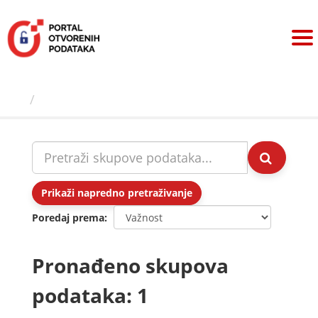
Preskoči
na
sadržaj
Skupovi podаtаkа
Prikaži napredno pretraživanje
Poredaj prema
Pronađeno skupova
podataka: 1