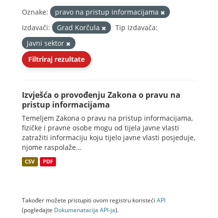
Oznake:
pravo na pristup informacijama
Izdavači:
Grad Korčula
Tip Izdavača:
Javni sektor
Filtriraj rezultate
Izvješća o provođenju Zakona o pravu na
pristup informacijama
Temeljem Zakona o pravu na pristup informacijama,
fizičke i pravne osobe mogu od tijela javne vlasti
zatražiti informaciju koju tijelo javne vlasti posjeduje,
njome raspolaže...
CSV
PDF
Također možete pristupiti ovom registru koristeći
API
(pogledajte
Dokumenаtаcijа API-jа
).