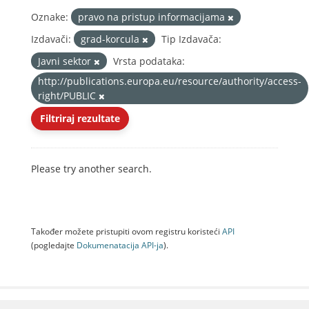
Oznake:
pravo na pristup informacijama
Izdavači:
grad-korcula
Tip Izdavača:
Javni sektor
Vrsta podataka:
http://publications.europa.eu/resource/authority/access-
right/PUBLIC
Filtriraj rezultate
Please try another search.
Također možete pristupiti ovom registru koristeći
API
(pogledajte
Dokumenаtаcijа API-jа
).