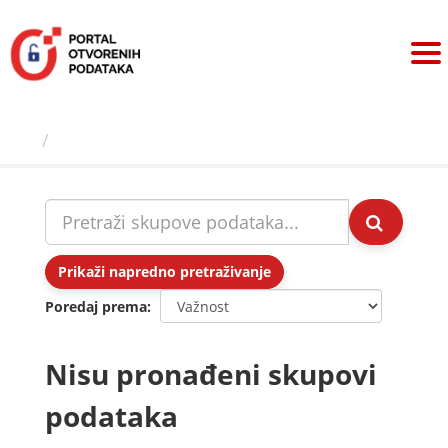
Preskoči
na
sadržaj
Skupovi podаtаkа
Prikaži napredno pretraživanje
Poredaj prema
Nisu pronađeni skupovi
podataka