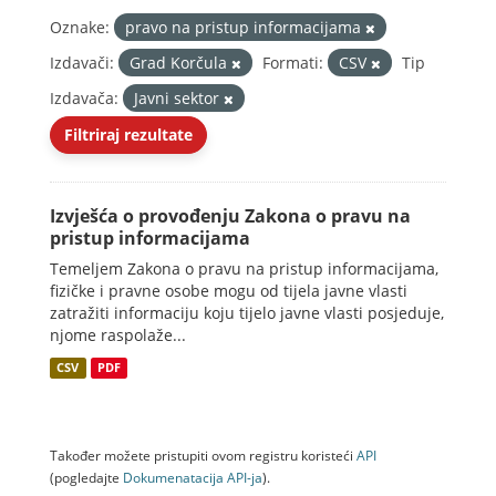
Oznake:
pravo na pristup informacijama
Izdavači:
Grad Korčula
Formati:
CSV
Tip
Izdavača:
Javni sektor
Filtriraj rezultate
Izvješća o provođenju Zakona o pravu na
pristup informacijama
Temeljem Zakona o pravu na pristup informacijama,
fizičke i pravne osobe mogu od tijela javne vlasti
zatražiti informaciju koju tijelo javne vlasti posjeduje,
njome raspolaže...
CSV
PDF
Također možete pristupiti ovom registru koristeći
API
(pogledajte
Dokumenаtаcijа API-jа
).