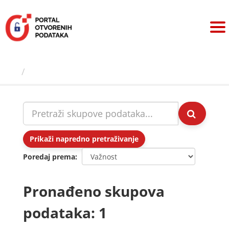
Preskoči
na
sadržaj
Skupovi podаtаkа
Prikaži napredno pretraživanje
Poredaj prema
Pronađeno skupova
podataka: 1