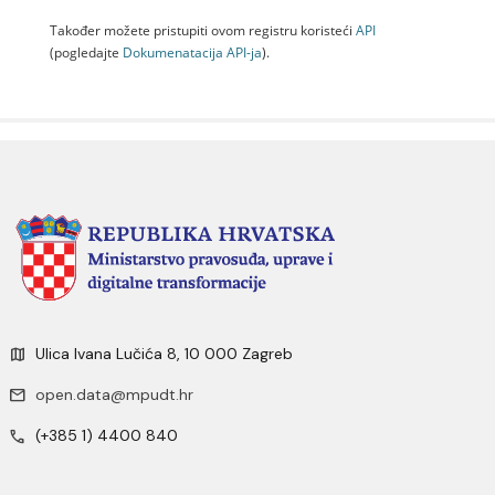
Također možete pristupiti ovom registru koristeći
API
(pogledajte
Dokumenаtаcijа API-jа
).