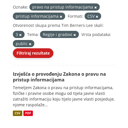
Oznake:
pravo na pristup informacijama
pristup informacijama
Formati:
CSV
Otvorenost skupa prema Tim Berners-Lee skali:
3
Tema:
Regije i gradovi
Vrsta podataka:
public
Filtriraj rezultate
Izvješća o provođenju Zakona o pravu na
pristup informacijama
Temeljem Zakona o pravu na pristup informacijama,
fizičke i pravne osobe mogu od tijela javne vlasti
zatražiti informaciju koju tijelo javne vlasti posjeduje,
njome raspolaže...
CSV
PDF