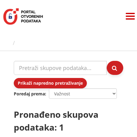
Preskoči
na
sadržaj
Skupovi podаtаkа
Prikaži napredno pretraživanje
Poredaj prema
Pronađeno skupova
podataka: 1