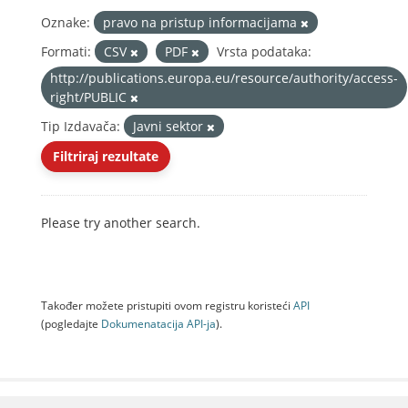
Oznake:
pravo na pristup informacijama
Formati:
CSV
PDF
Vrsta podataka:
http://publications.europa.eu/resource/authority/access-
right/PUBLIC
Tip Izdavača:
Javni sektor
Filtriraj rezultate
Please try another search.
Također možete pristupiti ovom registru koristeći
API
(pogledajte
Dokumenаtаcijа API-jа
).