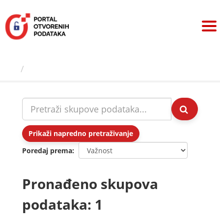
Preskoči
na
sadržaj
Skupovi podаtаkа
Prikaži napredno pretraživanje
Poredaj prema
Pronađeno skupova
podataka: 1