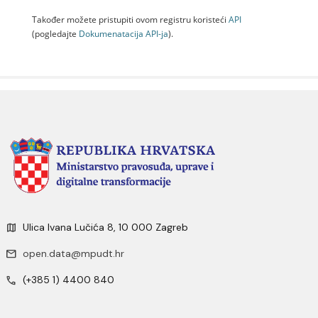
Također možete pristupiti ovom registru koristeći
API
(pogledajte
Dokumenаtаcijа API-jа
).