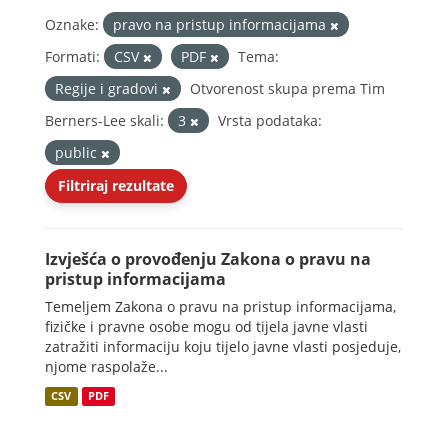
Oznake:
pravo na pristup informacijama
Formati:
CSV
PDF
Tema:
Regije i gradovi
Otvorenost skupa prema Tim
Berners-Lee skali:
3
Vrsta podataka:
public
Filtriraj rezultate
Izvješća o provođenju Zakona o pravu na
pristup informacijama
Temeljem Zakona o pravu na pristup informacijama,
fizičke i pravne osobe mogu od tijela javne vlasti
zatražiti informaciju koju tijelo javne vlasti posjeduje,
njome raspolaže...
CSV
PDF