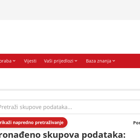
rikaži napredno pretraživanje
Po
ronađeno skupova podataka: