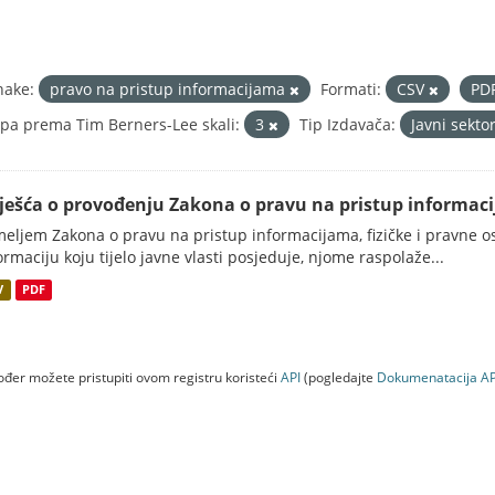
nake:
pravo na pristup informacijama
Formati:
CSV
PD
pa prema Tim Berners-Lee skali:
3
Tip Izdavača:
Javni sekto
vješća o provođenju Zakona o pravu na pristup informac
eljem Zakona o pravu na pristup informacijama, fizičke i pravne oso
ormaciju koju tijelo javne vlasti posjeduje, njome raspolaže...
V
PDF
đer možete pristupiti ovom registru koristeći
API
(pogledajte
Dokumenаtаcijа AP