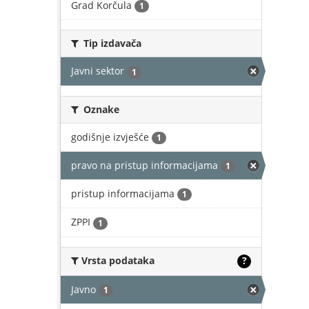
Grad Korčula
1
Tip izdavača
Javni sektor
1
Oznake
godišnje izvješće
1
pravo na pristup informacijama
1
pristup informacijama
1
ZPPI
1
Vrsta podataka
?
Javno
1