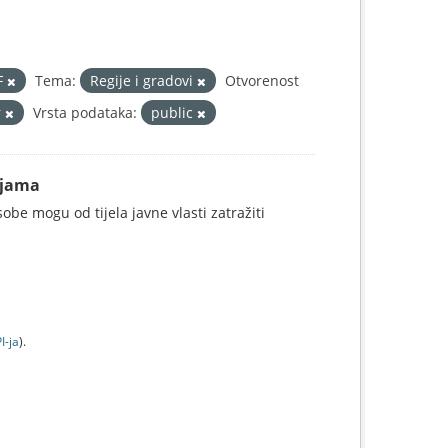
F
Tema:
Regije i gradovi
Otvorenost
r
Vrsta podataka:
public
ijama
be mogu od tijela javne vlasti zatražiti
I-jа
).