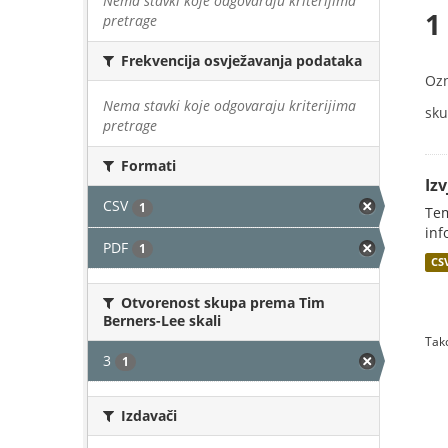
Nema stavki koje odgovaraju kriterijima
1
pretrage
Frekvencija osvježavanja podataka
Oz
Nema stavki koje odgovaraju kriterijima
sku
pretrage
Formati
Iz
CSV
1
Tem
inf
PDF
1
CS
Otvorenost skupa prema Tim
Berners-Lee skali
Tako
3
1
Izdavači