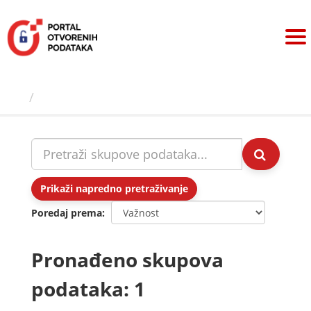
Preskoči
na
sadržaj
Skupovi podаtаkа
Prikaži napredno pretraživanje
Poredaj prema
Pronađeno skupova
podataka: 1