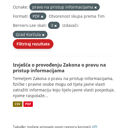
Oznake:
pravo na pristup informacijama
Formati:
PDF
Otvorenost skupa prema Tim
Berners-Lee skali:
3
Izdavači:
Grad Korčula
Filtriraj rezultate
Izvješća o provođenju Zakona o pravu na
pristup informacijama
Temeljem Zakona o pravu na pristup informacijama,
fizičke i pravne osobe mogu od tijela javne vlasti
zatražiti informaciju koju tijelo javne vlasti posjeduje,
njome raspolaže...
CSV
PDF
Također možete pristupiti ovom registru koristeći
API