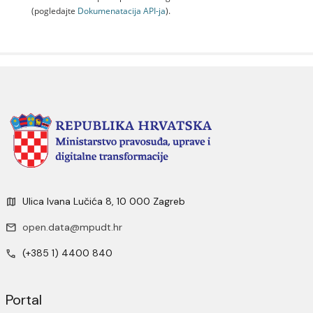
(pogledajte
Dokumenаtаcijа API-jа
).