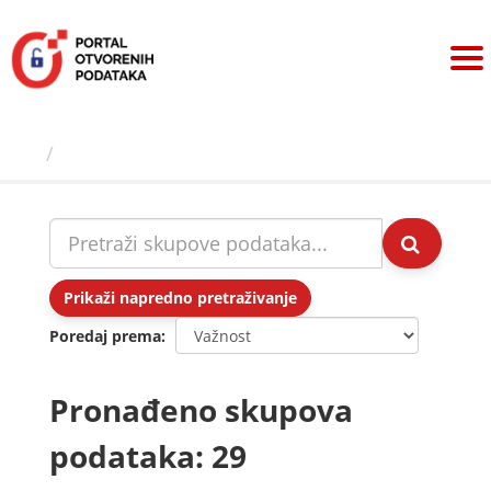
Preskoči
na
sadržaj
Skupovi podаtаkа
Prikaži napredno pretraživanje
Poredaj prema
Pronađeno skupova
podataka: 29