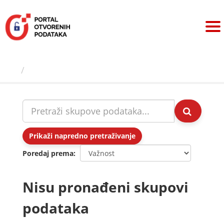
Preskoči
na
sadržaj
Skupovi podаtаkа
Prikaži napredno pretraživanje
Poredaj prema
Nisu pronađeni skupovi
podataka