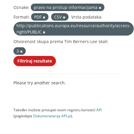
Oznake:
pravo na pristup informacijama
Formati:
PDF
CSV
Vrsta podataka:
http://publications.europa.eu/resource/authority/access-
right/PUBLIC
Otvorenost skupa prema Tim Berners-Lee skali:
3
Filtriraj rezultate
Please try another search.
Također možete pristupiti ovom registru koristeći
API
(pogledajte
Dokumenаtаcijа API-jа
).