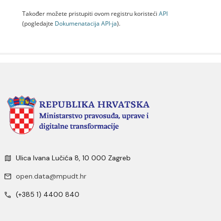
Također možete pristupiti ovom registru koristeći
API
(pogledajte
Dokumenаtаcijа API-jа
).