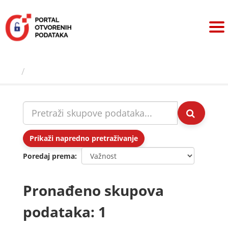
Preskoči
na
sadržaj
Skupovi podаtаkа
Prikaži napredno pretraživanje
Poredaj prema
Pronađeno skupova
podataka: 1