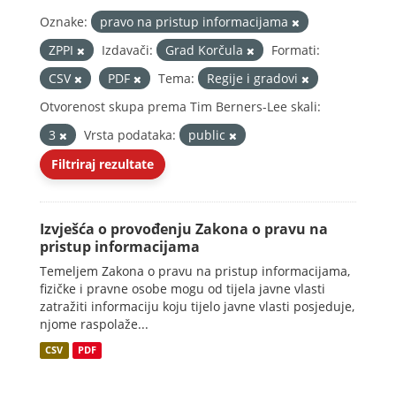
Oznake:
pravo na pristup informacijama
ZPPI
Izdavači:
Grad Korčula
Formati:
CSV
PDF
Tema:
Regije i gradovi
Otvorenost skupa prema Tim Berners-Lee skali:
3
Vrsta podataka:
public
Filtriraj rezultate
Izvješća o provođenju Zakona o pravu na
pristup informacijama
Temeljem Zakona o pravu na pristup informacijama,
fizičke i pravne osobe mogu od tijela javne vlasti
zatražiti informaciju koju tijelo javne vlasti posjeduje,
njome raspolaže...
CSV
PDF