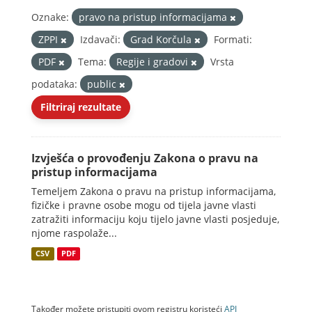
Oznake:
pravo na pristup informacijama
ZPPI
Izdavači:
Grad Korčula
Formati:
PDF
Tema:
Regije i gradovi
Vrsta
podataka:
public
Filtriraj rezultate
Izvješća o provođenju Zakona o pravu na
pristup informacijama
Temeljem Zakona o pravu na pristup informacijama,
fizičke i pravne osobe mogu od tijela javne vlasti
zatražiti informaciju koju tijelo javne vlasti posjeduje,
njome raspolaže...
CSV
PDF
Također možete pristupiti ovom registru koristeći
API