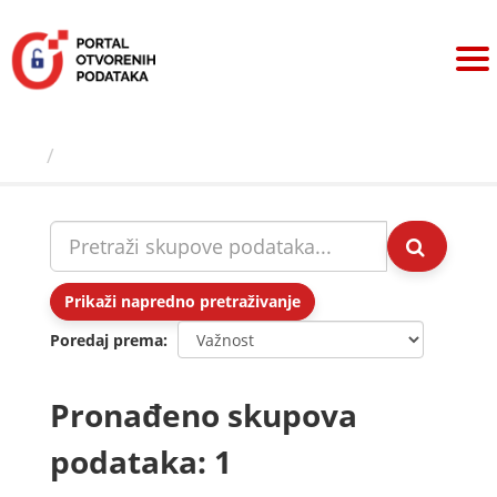
Preskoči
na
sadržaj
Skupovi podаtаkа
Prikaži napredno pretraživanje
Poredaj prema
Pronađeno skupova
podataka: 1