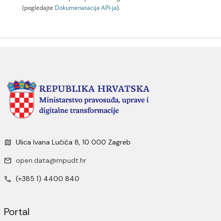
(pogledajte
Dokumenаtаcijа API-jа
).