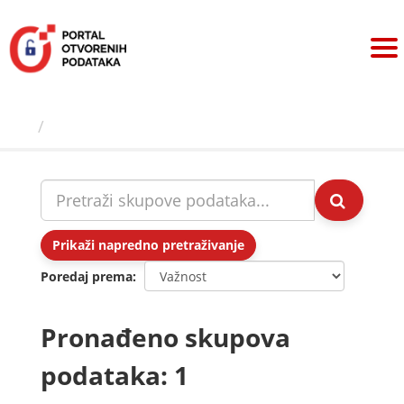
Preskoči
na
sadržaj
Skupovi podаtаkа
Prikaži napredno pretraživanje
Poredaj prema
Pronađeno skupova
podataka: 1