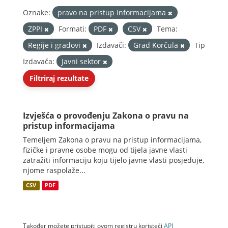
Oznake:
pravo na pristup informacijama
ZPPI
Formati:
PDF
CSV
Tema:
Regije i gradovi
Izdavači:
Grad Korčula
Tip
Izdavača:
Javni sektor
Filtriraj rezultate
Izvješća o provođenju Zakona o pravu na
pristup informacijama
Temeljem Zakona o pravu na pristup informacijama,
fizičke i pravne osobe mogu od tijela javne vlasti
zatražiti informaciju koju tijelo javne vlasti posjeduje,
njome raspolaže...
CSV
PDF
Također možete pristupiti ovom registru koristeći
API