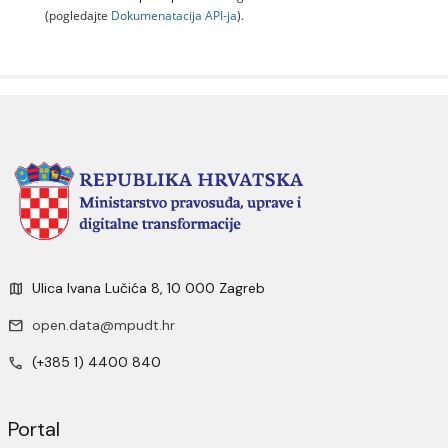
(pogledajte
Dokumenаtаcijа API-jа
).