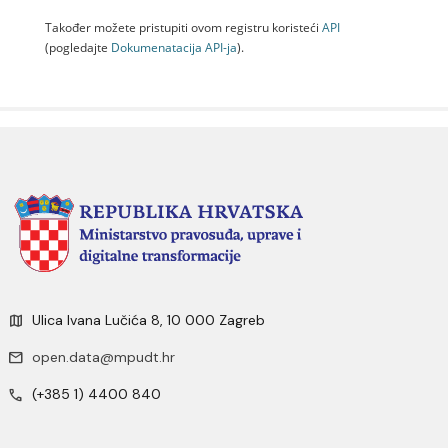
Također možete pristupiti ovom registru koristeći
API
(pogledajte
Dokumenаtаcijа API-jа
).