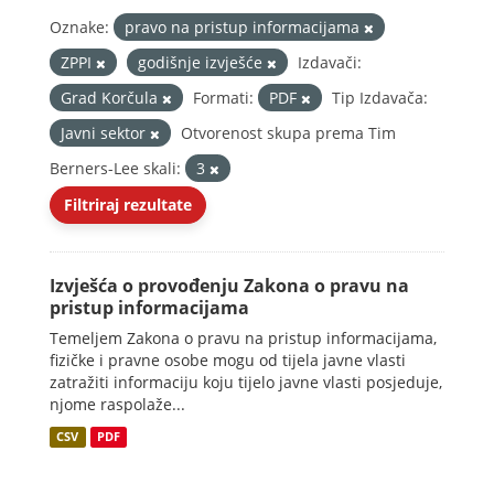
Oznake:
pravo na pristup informacijama
ZPPI
godišnje izvješće
Izdavači:
Grad Korčula
Formati:
PDF
Tip Izdavača:
Javni sektor
Otvorenost skupa prema Tim
Berners-Lee skali:
3
Filtriraj rezultate
Izvješća o provođenju Zakona o pravu na
pristup informacijama
Temeljem Zakona o pravu na pristup informacijama,
fizičke i pravne osobe mogu od tijela javne vlasti
zatražiti informaciju koju tijelo javne vlasti posjeduje,
njome raspolaže...
CSV
PDF