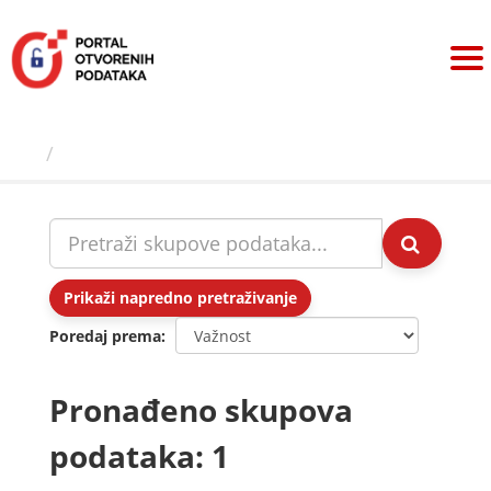
Preskoči
na
sadržaj
Skupovi podаtаkа
Prikaži napredno pretraživanje
Poredaj prema
Pronađeno skupova
podataka: 1