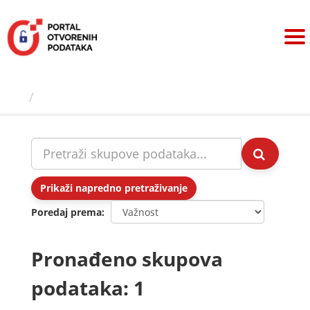
Preskoči
na
sadržaj
Skupovi podаtаkа
Prikaži napredno pretraživanje
Poredaj prema
Pronađeno skupova
podataka: 1