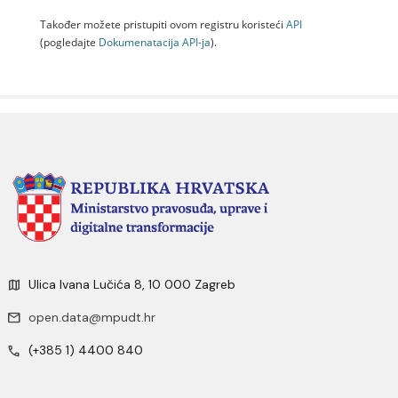
Također možete pristupiti ovom registru koristeći
API
(pogledajte
Dokumenаtаcijа API-jа
).