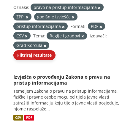
Oznake:
pravo na pristup informacijama
ZPPI
godišnje izvješće
pristup informacijama
Formati:
PDF
CSV
Tema:
Regije i gradovi
Izdavači:
Grad Korčula
Filtriraj rezultate
Izvješća o provođenju Zakona o pravu na
pristup informacijama
Temeljem Zakona o pravu na pristup informacijama,
fizičke i pravne osobe mogu od tijela javne vlasti
zatražiti informaciju koju tijelo javne vlasti posjeduje,
njome raspolaže...
CSV
PDF