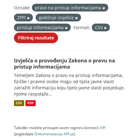
Oznake:
pravo na pristup informacijama
ZPPI
godišnje izvješće
pristup informacijama
Formati:
CSV
Filtriraj rezultate
Izvješća o provođenju Zakona o pravu na
pristup informacijama
Temeljem Zakona o pravu na pristup informacijama,
fizičke i pravne osobe mogu od tijela javne vlasti
zatražiti informaciju koju tijelo javne vlasti posjeduje,
njome raspolaže...
CSV
PDF
Također možete pristupiti ovom registru koristeći
API
(pogledajte
Dokumenаtаcijа API-jа
).