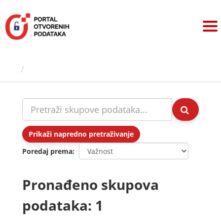
Preskoči
na
sadržaj
Skupovi podаtаkа
Prikaži napredno pretraživanje
Poredaj prema
Pronađeno skupova
podataka: 1