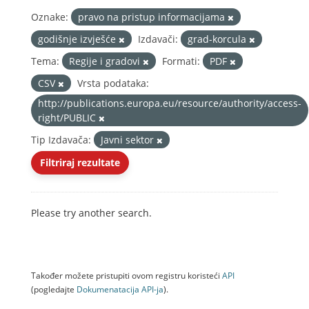
Oznake:
pravo na pristup informacijama
godišnje izvješće
Izdavači:
grad-korcula
Tema:
Regije i gradovi
Formati:
PDF
CSV
Vrsta podataka:
http://publications.europa.eu/resource/authority/access-
right/PUBLIC
Tip Izdavača:
Javni sektor
Filtriraj rezultate
Please try another search.
Također možete pristupiti ovom registru koristeći
API
(pogledajte
Dokumenаtаcijа API-jа
).