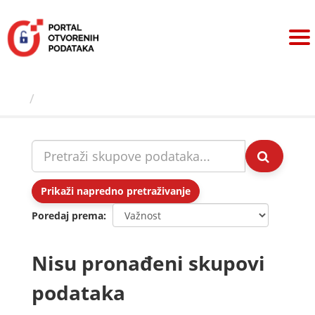
Preskoči
na
sadržaj
Skupovi podаtаkа
Prikaži napredno pretraživanje
Poredaj prema
Nisu pronađeni skupovi
podataka