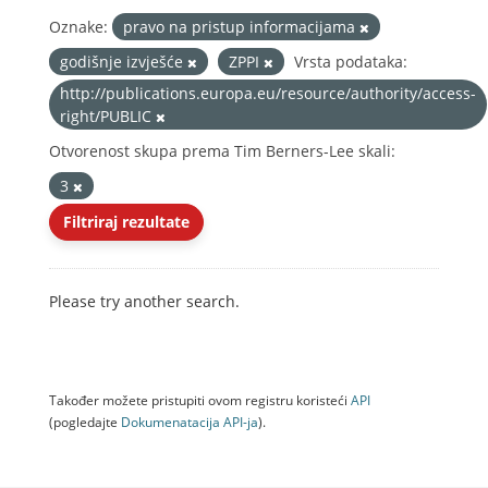
Oznake:
pravo na pristup informacijama
godišnje izvješće
ZPPI
Vrsta podataka:
http://publications.europa.eu/resource/authority/access-
right/PUBLIC
Otvorenost skupa prema Tim Berners-Lee skali:
3
Filtriraj rezultate
Please try another search.
Također možete pristupiti ovom registru koristeći
API
(pogledajte
Dokumenаtаcijа API-jа
).