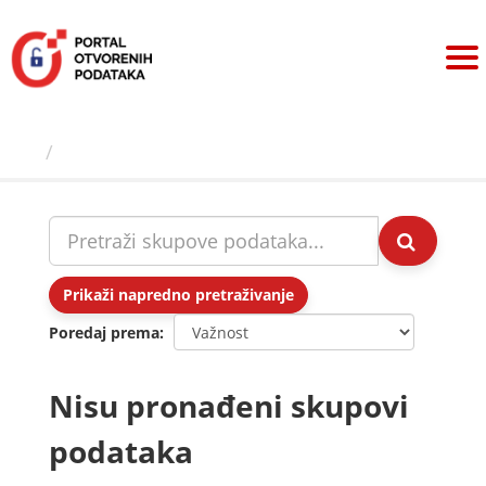
Preskoči
na
sadržaj
Skupovi podаtаkа
Prikaži napredno pretraživanje
Poredaj prema
Nisu pronađeni skupovi
podataka