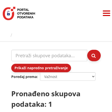
Preskoči
na
sadržaj
Skupovi podаtаkа
Prikaži napredno pretraživanje
Poredaj prema
Pronađeno skupova
podataka: 1