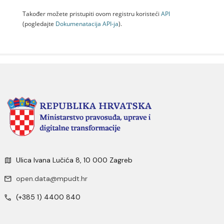
Također možete pristupiti ovom registru koristeći
API
(pogledajte
Dokumenаtаcijа API-jа
).