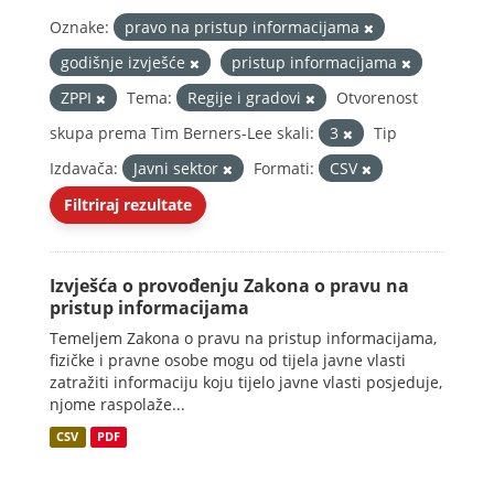
Oznake:
pravo na pristup informacijama
godišnje izvješće
pristup informacijama
ZPPI
Tema:
Regije i gradovi
Otvorenost
skupa prema Tim Berners-Lee skali:
3
Tip
Izdavača:
Javni sektor
Formati:
CSV
Filtriraj rezultate
Izvješća o provođenju Zakona o pravu na
pristup informacijama
Temeljem Zakona o pravu na pristup informacijama,
fizičke i pravne osobe mogu od tijela javne vlasti
zatražiti informaciju koju tijelo javne vlasti posjeduje,
njome raspolaže...
CSV
PDF