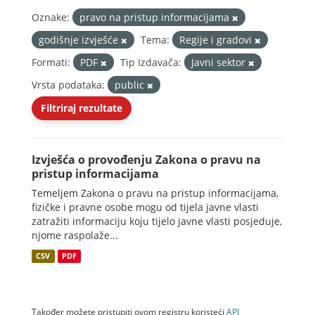
Oznake:
pravo na pristup informacijama
godišnje izvješće
Tema:
Regije i gradovi
Formati:
PDF
Tip Izdavača:
Javni sektor
Vrsta podataka:
public
Filtriraj rezultate
Izvješća o provođenju Zakona o pravu na
pristup informacijama
Temeljem Zakona o pravu na pristup informacijama,
fizičke i pravne osobe mogu od tijela javne vlasti
zatražiti informaciju koju tijelo javne vlasti posjeduje,
njome raspolaže...
CSV
PDF
Također možete pristupiti ovom registru koristeći
API