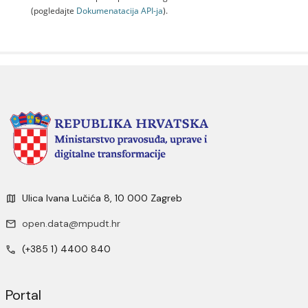
(pogledajte
Dokumenаtаcijа API-jа
).