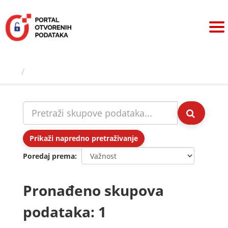
Preskoči
na
sadržaj
Skupovi podаtаkа
Prikaži napredno pretraživanje
Poredaj prema
Pronađeno skupova
podataka: 1