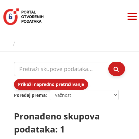
Preskoči
na
sadržaj
Skupovi podаtаkа
Prikaži napredno pretraživanje
Poredaj prema
Pronađeno skupova
podataka: 1