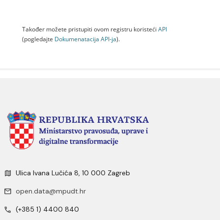
Također možete pristupiti ovom registru koristeći
API
(pogledajte
Dokumenаtаcijа API-jа
).