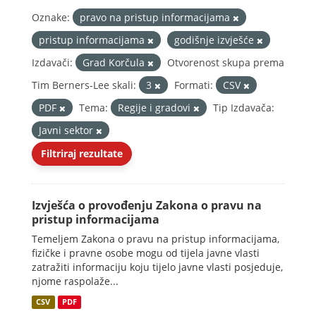
Oznake:
pravo na pristup informacijama
pristup informacijama
godišnje izvješće
Izdavači:
Grad Korčula
Otvorenost skupa prema
Tim Berners-Lee skali:
3
Formati:
CSV
PDF
Tema:
Regije i gradovi
Tip Izdavača:
Javni sektor
Filtriraj rezultate
Izvješća o provođenju Zakona o pravu na
pristup informacijama
Temeljem Zakona o pravu na pristup informacijama,
fizičke i pravne osobe mogu od tijela javne vlasti
zatražiti informaciju koju tijelo javne vlasti posjeduje,
njome raspolaže...
CSV
PDF