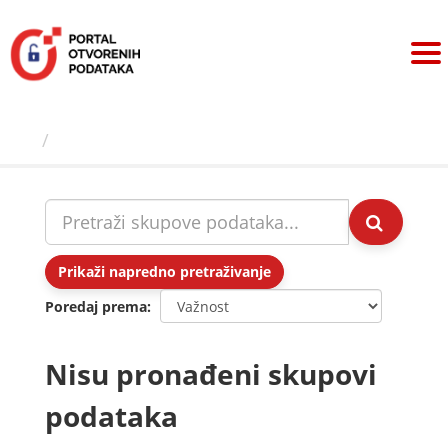
Preskoči
na
sadržaj
Skupovi podаtаkа
Prikaži napredno pretraživanje
Poredaj prema
Nisu pronađeni skupovi
podataka