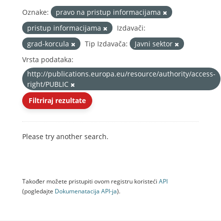
Oznake:
pravo na pristup informacijama
pristup informacijama
Izdavači:
grad-korcula
Tip Izdavača:
Javni sektor
Vrsta podataka:
http://publications.europa.eu/resource/authority/access-
right/PUBLIC
Filtriraj rezultate
Please try another search.
Također možete pristupiti ovom registru koristeći
API
(pogledajte
Dokumenаtаcijа API-jа
).