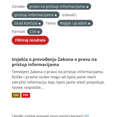
Oznake:
pravo na pristup informacijama
pristup informacijama
Izdavači:
Grad Korčula
Tema:
Regije i gradovi
Formati:
CSV
Filtriraj rezultate
Izvješća o provođenju Zakona o pravu na
pristup informacijama
Temeljem Zakona o pravu na pristup informacijama,
fizičke i pravne osobe mogu od tijela javne vlasti
zatražiti informaciju koju tijelo javne vlasti posjeduje,
njome raspolaže...
CSV
PDF
Također možete pristupiti ovom registru koristeći
API