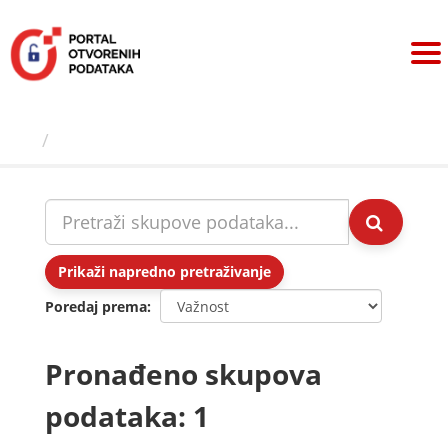
Preskoči
na
sadržaj
Skupovi podаtаkа
Prikaži napredno pretraživanje
Poredaj prema
Pronađeno skupova
podataka: 1