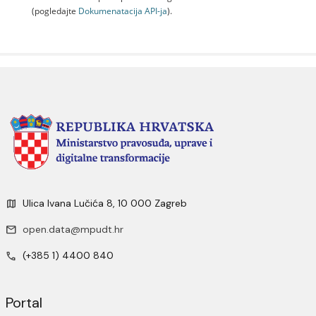
(pogledajte
Dokumenаtаcijа API-jа
).