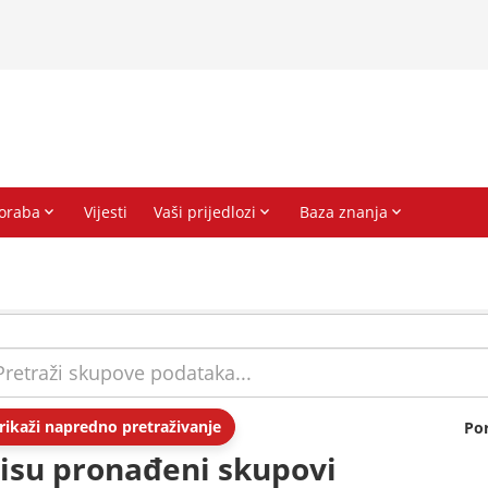
rikaži napredno pretraživanje
Po
isu pronađeni skupovi