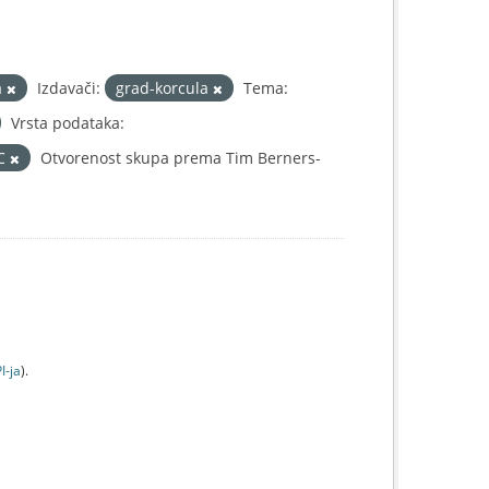
a
Izdavači:
grad-korcula
Tema:
Vrsta podataka:
IC
Otvorenost skupa prema Tim Berners-
I-jа
).