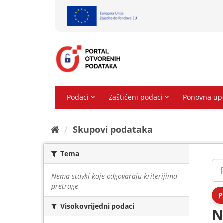
Preskoči
na
sadržaj
Skupovi podаtаkа
Tema
Nema stavki koje odgovaraju kriterijima
pretrage
P
Visokovrijedni podaci
N