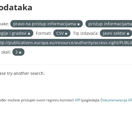
odataka
nake:
pravo na pristup informacijama
pristup informacijam
egije i gradovi
Formati:
CSV
Tip Izdavača:
Javni sektor
ttp://publications.europa.eu/resource/authority/access-right/PUBL
 skali:
3
ase try another search.
đer možete pristupiti ovom registru koristeći
API
(pogledajte
Dokumenаtаcijа AP