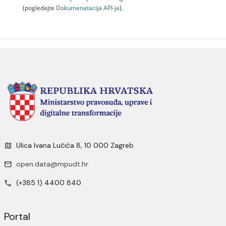
(pogledajte
Dokumenаtаcijа API-jа
).