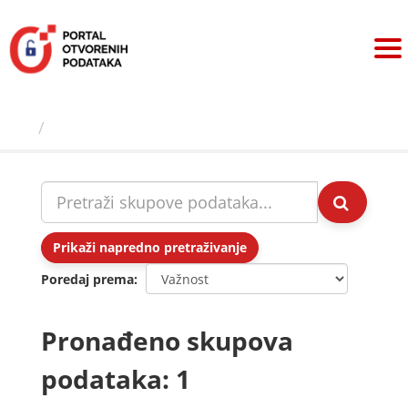
Preskoči
na
sadržaj
Skupovi podаtаkа
Prikaži napredno pretraživanje
Poredaj prema
Pronađeno skupova
podataka: 1