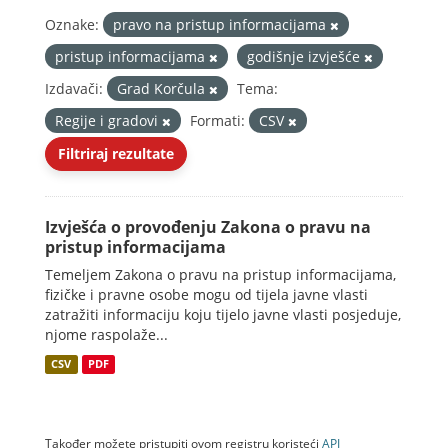
Oznake:
pravo na pristup informacijama
pristup informacijama
godišnje izvješće
Izdavači:
Grad Korčula
Tema:
Regije i gradovi
Formati:
CSV
Filtriraj rezultate
Izvješća o provođenju Zakona o pravu na
pristup informacijama
Temeljem Zakona o pravu na pristup informacijama,
fizičke i pravne osobe mogu od tijela javne vlasti
zatražiti informaciju koju tijelo javne vlasti posjeduje,
njome raspolaže...
CSV
PDF
Također možete pristupiti ovom registru koristeći
API