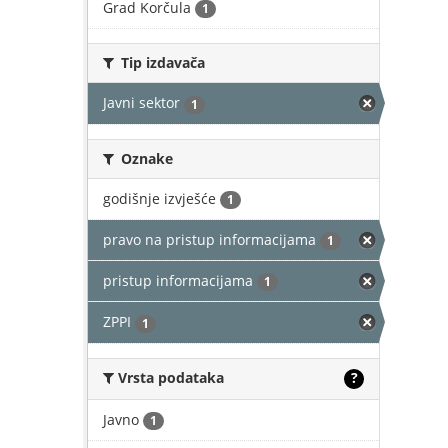
Grad Korčula
1
Tip izdavača
Javni sektor
1
Oznake
godišnje izvješće
1
pravo na pristup informacijama
1
pristup informacijama
1
ZPPI
1
Vrsta podataka
?
Javno
1