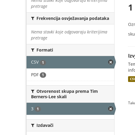
Nema stavki koje odgovaraju kriterijima
1
pretrage
Frekvencija osvježavanja podataka
Oz
Nema stavki koje odgovaraju kriterijima
sku
pretrage
Formati
Iz
CSV
1
Tem
inf
PDF
1
CS
Otvorenost skupa prema Tim
Berners-Lee skali
Tako
3
1
Izdavači