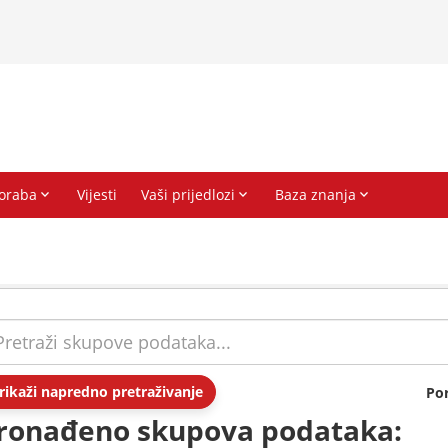
rikaži napredno pretraživanje
Po
ronađeno skupova podataka: