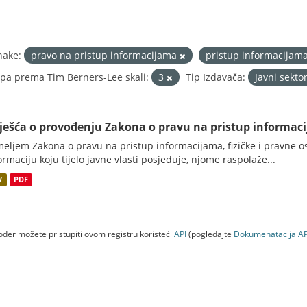
nake:
pravo na pristup informacijama
pristup informacijam
pa prema Tim Berners-Lee skali:
3
Tip Izdavača:
Javni sekto
vješća o provođenju Zakona o pravu na pristup informac
eljem Zakona o pravu na pristup informacijama, fizičke i pravne oso
ormaciju koju tijelo javne vlasti posjeduje, njome raspolaže...
V
PDF
đer možete pristupiti ovom registru koristeći
API
(pogledajte
Dokumenаtаcijа AP