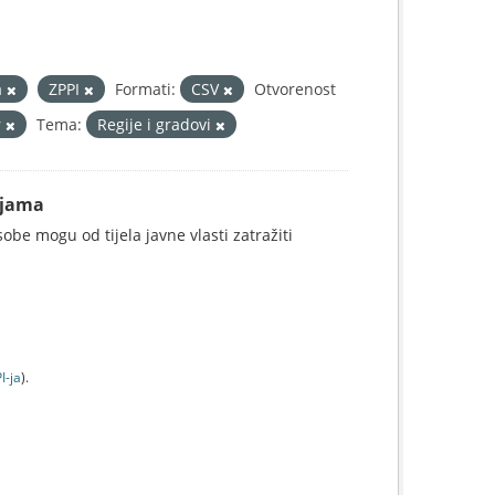
a
ZPPI
Formati:
CSV
Otvorenost
r
Tema:
Regije i gradovi
ijama
be mogu od tijela javne vlasti zatražiti
I-jа
).