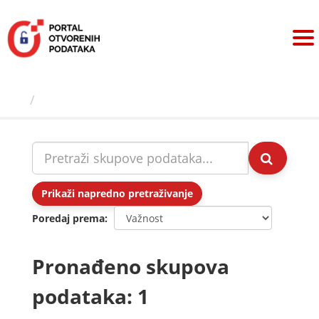
Preskoči
na
sadržaj
Skupovi podаtаkа
Prikaži napredno pretraživanje
Poredaj prema
Pronađeno skupova
podataka: 1