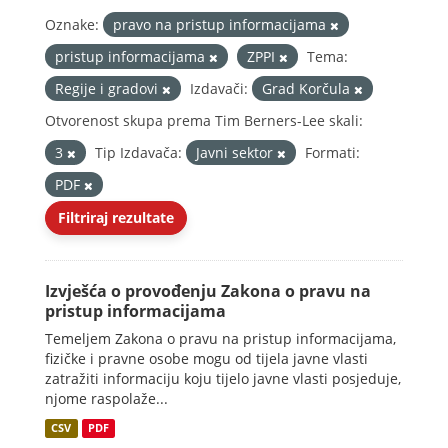
Oznake:
pravo na pristup informacijama
pristup informacijama
ZPPI
Tema:
Regije i gradovi
Izdavači:
Grad Korčula
Otvorenost skupa prema Tim Berners-Lee skali:
3
Tip Izdavača:
Javni sektor
Formati:
PDF
Filtriraj rezultate
Izvješća o provođenju Zakona o pravu na
pristup informacijama
Temeljem Zakona o pravu na pristup informacijama,
fizičke i pravne osobe mogu od tijela javne vlasti
zatražiti informaciju koju tijelo javne vlasti posjeduje,
njome raspolaže...
CSV
PDF