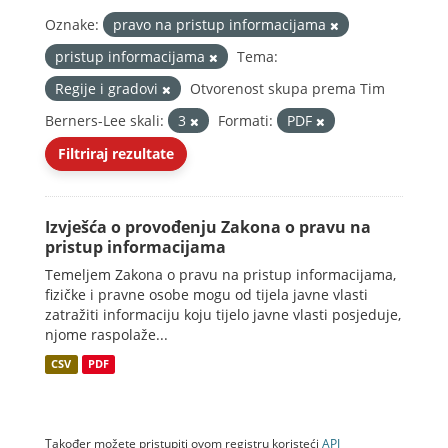
Oznake:
pravo na pristup informacijama
pristup informacijama
Tema:
Regije i gradovi
Otvorenost skupa prema Tim
Berners-Lee skali:
3
Formati:
PDF
Filtriraj rezultate
Izvješća o provođenju Zakona o pravu na
pristup informacijama
Temeljem Zakona o pravu na pristup informacijama,
fizičke i pravne osobe mogu od tijela javne vlasti
zatražiti informaciju koju tijelo javne vlasti posjeduje,
njome raspolaže...
CSV
PDF
Također možete pristupiti ovom registru koristeći
API