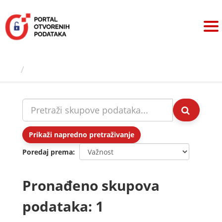
Preskoči
na
sadržaj
Skupovi podаtаkа
Prikaži napredno pretraživanje
Poredaj prema
Pronađeno skupova
podataka: 1