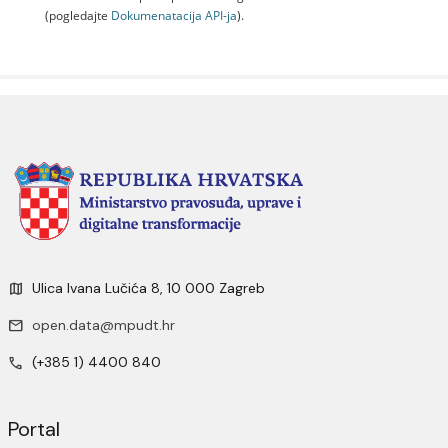
(pogledajte
Dokumenаtаcijа API-jа
).