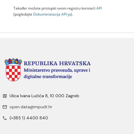
Također možete pristupiti ovom registru koristeći
API
(pogledajte
Dokumenаtаcijа API-jа
).