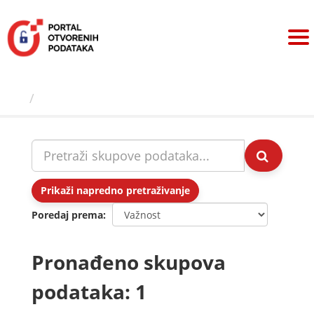
Preskoči
na
sadržaj
Skupovi podаtаkа
Prikaži napredno pretraživanje
Poredaj prema
Pronađeno skupova
podataka: 1