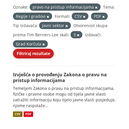
Oznake:
pravo na pristup informacijama
Tema:
Regije i gradovi
Formati:
CSV
PDF
Tip Izdavača:
Javni sektor
Otvorenost skupa
prema Tim Berners-Lee skali:
3
Izdavači:
Grad Korčula
Filtriraj rezultate
Izvješća o provođenju Zakona o pravu na
pristup informacijama
Temeljem Zakona o pravu na pristup informacijama,
fizičke i pravne osobe mogu od tijela javne vlasti
zatražiti informaciju koju tijelo javne vlasti posjeduje,
njome raspolaže...
CSV
PDF