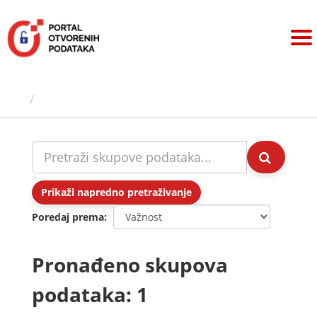
Preskoči
na
sadržaj
Skupovi podаtаkа
Prikaži napredno pretraživanje
Poredaj prema
Pronađeno skupova
podataka: 1