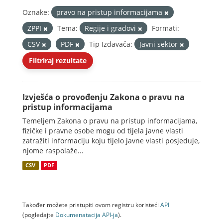
Oznake:
pravo na pristup informacijama
ZPPI
Tema:
Regije i gradovi
Formati:
CSV
PDF
Tip Izdavača:
Javni sektor
Filtriraj rezultate
Izvješća o provođenju Zakona o pravu na
pristup informacijama
Temeljem Zakona o pravu na pristup informacijama,
fizičke i pravne osobe mogu od tijela javne vlasti
zatražiti informaciju koju tijelo javne vlasti posjeduje,
njome raspolaže...
CSV
PDF
Također možete pristupiti ovom registru koristeći
API
(pogledajte
Dokumenаtаcijа API-jа
).