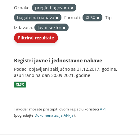
Oznake:
pregled ugovora
bagatelna nabava
Formati:
XLSX
Tip
Izdavača:
Javni sektor
Filtriraj rezultate
Registri javne i jednostavne nabave
Podaci objavljeni zaključno sa 31.12.2017. godine,
ažurirano na dan 30.09.2021. godine
XLSX
Također možete pristupiti ovom registru koristeći
API
(pogledajte
Dokumenаtаcijа API-jа
).