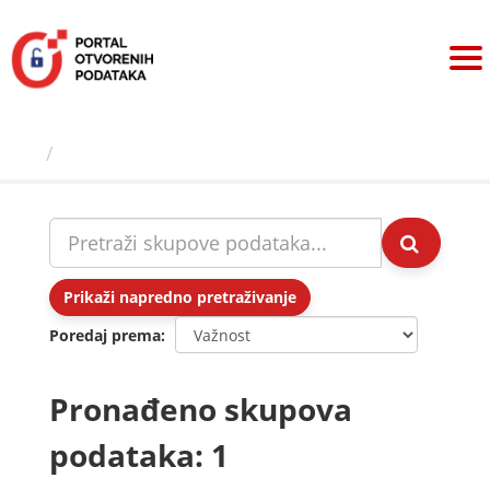
Preskoči
na
sadržaj
Skupovi podаtаkа
Prikaži napredno pretraživanje
Poredaj prema
Pronađeno skupova
podataka: 1