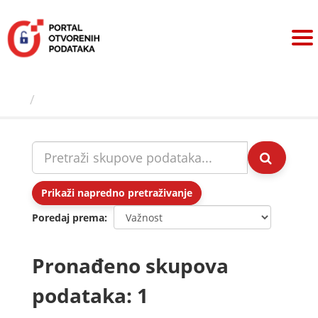
Preskoči
na
sadržaj
Skupovi podаtаkа
Prikaži napredno pretraživanje
Poredaj prema
Pronađeno skupova
podataka: 1