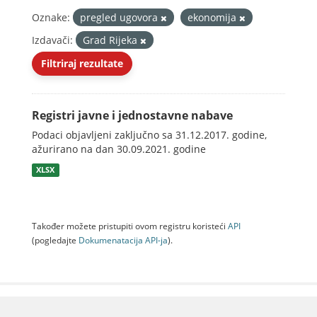
Oznake:
pregled ugovora
ekonomija
Izdavači:
Grad Rijeka
Filtriraj rezultate
Registri javne i jednostavne nabave
Podaci objavljeni zaključno sa 31.12.2017. godine,
ažurirano na dan 30.09.2021. godine
XLSX
Također možete pristupiti ovom registru koristeći
API
(pogledajte
Dokumenаtаcijа API-jа
).