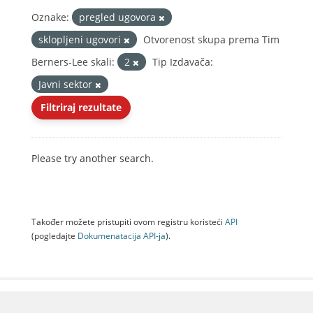
Oznake:
pregled ugovora
sklopljeni ugovori
Otvorenost skupa prema Tim
Berners-Lee skali:
2
Tip Izdavača:
Javni sektor
Filtriraj rezultate
Please try another search.
Također možete pristupiti ovom registru koristeći
API
(pogledajte
Dokumenаtаcijа API-jа
).