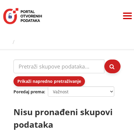
Preskoči
na
sadržaj
Skupovi podаtаkа
Prikaži napredno pretraživanje
Poredaj prema
Nisu pronađeni skupovi
podataka