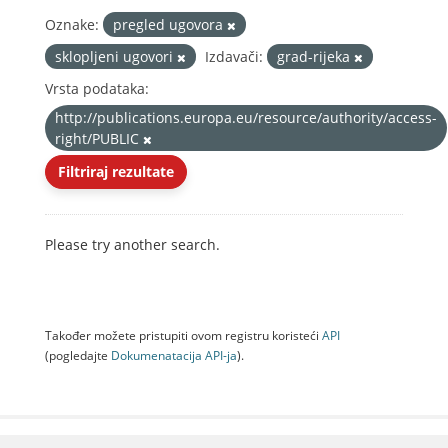
Oznake:
pregled ugovora
sklopljeni ugovori
Izdavači:
grad-rijeka
Vrsta podataka:
http://publications.europa.eu/resource/authority/access-
right/PUBLIC
Filtriraj rezultate
Please try another search.
Također možete pristupiti ovom registru koristeći
API
(pogledajte
Dokumenаtаcijа API-jа
).