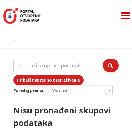
Preskoči
na
sadržaj
Skupovi podаtаkа
Prikaži napredno pretraživanje
Poredaj prema
Nisu pronađeni skupovi
podataka