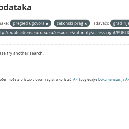
odataka
nake:
pregled ugovora
zakonski prag
Izdavači:
grad-ri
ttp://publications.europa.eu/resource/authority/access-right/PUBL
ase try another search.
đer možete pristupiti ovom registru koristeći
API
(pogledajte
Dokumenаtаcijа AP