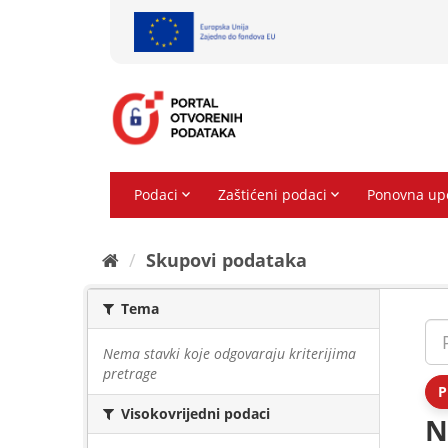
Preskoči
na
sadržaj
Skupovi podаtаkа
Tema
Nema stavki koje odgovaraju kriterijima
pretrage
P
Visokovrijedni podaci
N