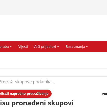
rikaži napredno pretraživanje
Po
isu pronađeni skupovi