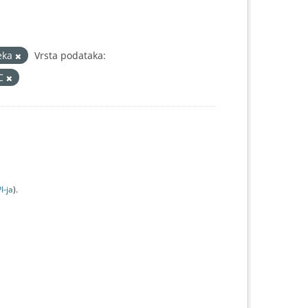
jeka
Vrsta podataka:
IC
I-jа
).