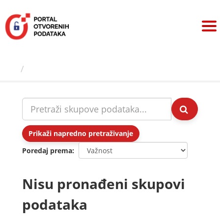
Preskoči
na
sadržaj
Skupovi podаtаkа
Prikaži napredno pretraživanje
Poredaj prema
Nisu pronađeni skupovi
podataka