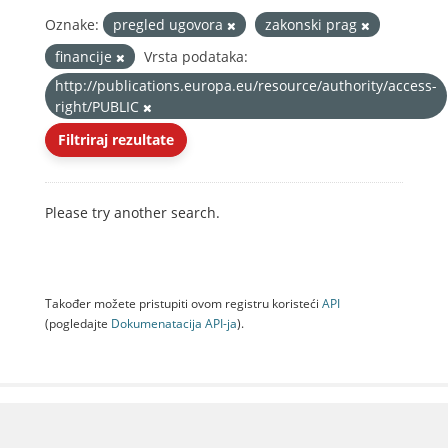
Oznake:
pregled ugovora
zakonski prag
financije
Vrsta podataka:
http://publications.europa.eu/resource/authority/access-
right/PUBLIC
Filtriraj rezultate
Please try another search.
Također možete pristupiti ovom registru koristeći
API
(pogledajte
Dokumenаtаcijа API-jа
).