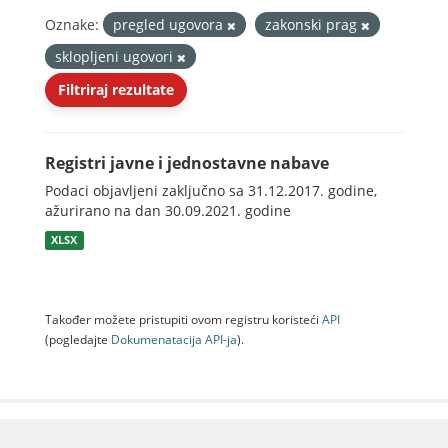
Oznake:
pregled ugovora
zakonski prag
sklopljeni ugovori
Filtriraj rezultate
Registri javne i jednostavne nabave
Podaci objavljeni zaključno sa 31.12.2017. godine,
ažurirano na dan 30.09.2021. godine
XLSX
Također možete pristupiti ovom registru koristeći
API
(pogledajte
Dokumenаtаcijа API-jа
).