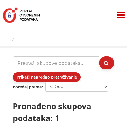
Preskoči
na
sadržaj
Skupovi podаtаkа
Prikaži napredno pretraživanje
Poredaj prema
Pronađeno skupova
podataka: 1