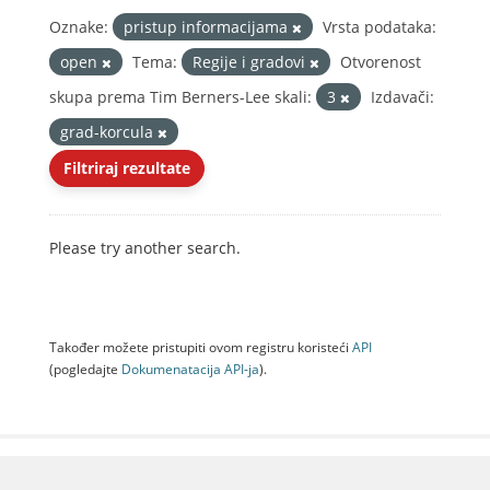
Oznake:
pristup informacijama
Vrsta podataka:
open
Tema:
Regije i gradovi
Otvorenost
skupa prema Tim Berners-Lee skali:
3
Izdavači:
grad-korcula
Filtriraj rezultate
Please try another search.
Također možete pristupiti ovom registru koristeći
API
(pogledajte
Dokumenаtаcijа API-jа
).