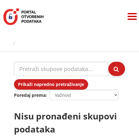
Preskoči
na
sadržaj
Skupovi podаtаkа
Prikaži napredno pretraživanje
Poredaj prema
Nisu pronađeni skupovi
podataka