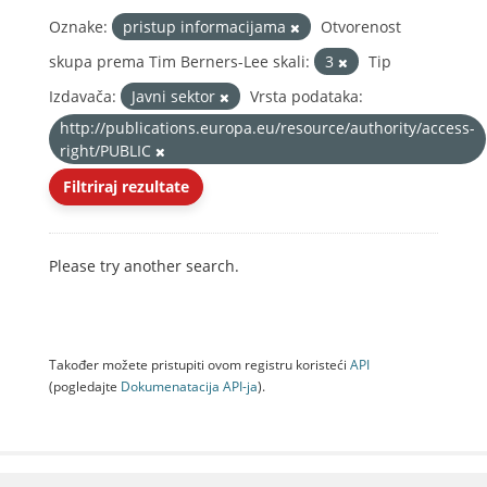
Oznake:
pristup informacijama
Otvorenost
skupa prema Tim Berners-Lee skali:
3
Tip
Izdavača:
Javni sektor
Vrsta podataka:
http://publications.europa.eu/resource/authority/access-
right/PUBLIC
Filtriraj rezultate
Please try another search.
Također možete pristupiti ovom registru koristeći
API
(pogledajte
Dokumenаtаcijа API-jа
).