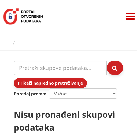
Preskoči
na
sadržaj
Skupovi podаtаkа
Prikaži napredno pretraživanje
Poredaj prema
Nisu pronađeni skupovi
podataka