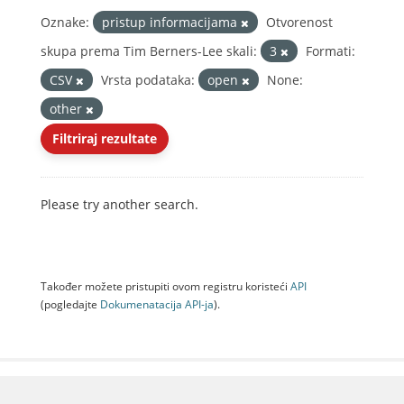
Oznake:
pristup informacijama
Otvorenost
skupa prema Tim Berners-Lee skali:
3
Formati:
CSV
Vrsta podataka:
open
None:
other
Filtriraj rezultate
Please try another search.
Također možete pristupiti ovom registru koristeći
API
(pogledajte
Dokumenаtаcijа API-jа
).