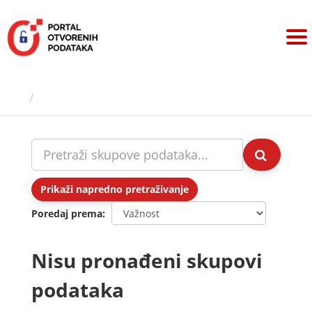
Preskoči
na
sadržaj
Skupovi podаtаkа
Prikaži napredno pretraživanje
Poredaj prema
Nisu pronađeni skupovi
podataka