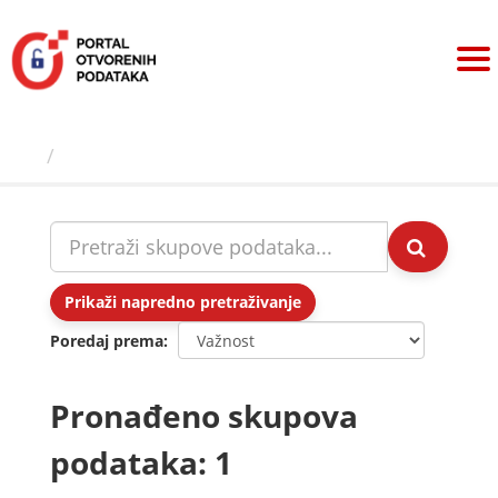
Preskoči
na
sadržaj
Skupovi podаtаkа
Prikaži napredno pretraživanje
Poredaj prema
Pronađeno skupova
podataka: 1