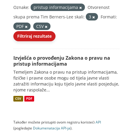
Oznake:
pristup informacijama
Otvorenost
skupa prema Tim Berners-Lee skali:
3
Formati:
PDF
CSV
Filtriraj rezultate
Izvješća o provođenju Zakona o pravu na
pristup informacijama
Temeljem Zakona o pravu na pristup informacijama,
fizičke i pravne osobe mogu od tijela javne vlasti
zatražiti informaciju koju tijelo javne vlasti posjeduje,
njome raspolaže...
CSV
PDF
Također možete pristupiti ovom registru koristeći
API
(pogledajte
Dokumenаtаcijа API-jа
).