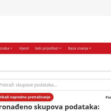
rikaži napredno pretraživanje
Po
ronađeno skupova podataka: