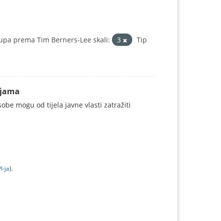
upa prema Tim Berners-Lee skali:
3
Tip
ijama
be mogu od tijela javne vlasti zatražiti
I-jа
).