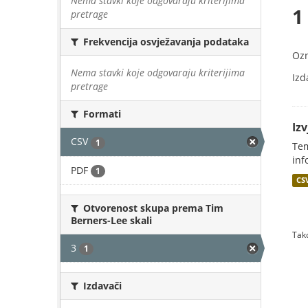
Nema stavki koje odgovaraju kriterijima
1
pretrage
Frekvencija osvježavanja podataka
Oz
Nema stavki koje odgovaraju kriterijima
Izd
pretrage
Formati
Iz
CSV
1
Tem
inf
PDF
1
CS
Otvorenost skupa prema Tim
Berners-Lee skali
Tako
3
1
Izdavači