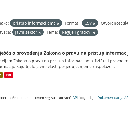
nake:
pristup informacijama
Formati:
CSV
Otvorenost sk
avača:
Javni sektor
Tema:
Regije i gradovi
vješća o provođenju Zakona o pravu na pristup informac
eljem Zakona o pravu na pristup informacijama, fizičke i pravne oso
ormaciju koju tijelo javne vlasti posjeduje, njome raspolaže...
V
PDF
đer možete pristupiti ovom registru koristeći
API
(pogledajte
Dokumenаtаcijа AP