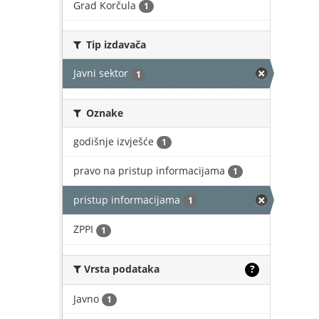
Grad Korčula
1
Tip izdavača
Javni sektor
1
Oznake
godišnje izvješće
1
pravo na pristup informacijama
1
pristup informacijama
1
ZPPI
1
Vrsta podataka
?
Javno
1