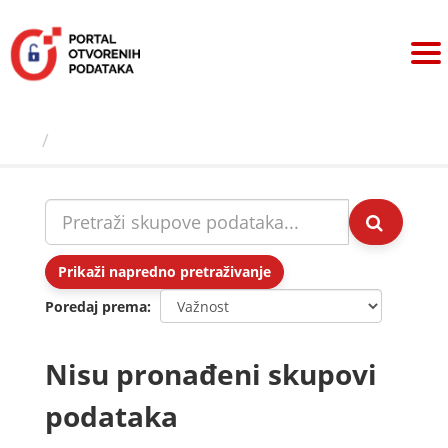
Preskoči
na
sadržaj
Skupovi podаtаkа
Prikaži napredno pretraživanje
Poredaj prema
Nisu pronađeni skupovi
podataka