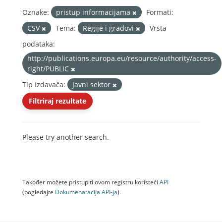
Oznake:
pristup informacijama
Formati:
CSV
Tema:
Regije i gradovi
Vrsta
podataka:
http://publications.europa.eu/resource/authority/access-
right/PUBLIC
Tip Izdavača:
Javni sektor
Filtriraj rezultate
Please try another search.
Također možete pristupiti ovom registru koristeći
API
(pogledajte
Dokumenаtаcijа API-jа
).