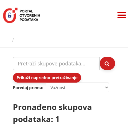
Preskoči
na
sadržaj
Skupovi podаtаkа
Prikaži napredno pretraživanje
Poredaj prema
Pronađeno skupova
podataka: 1