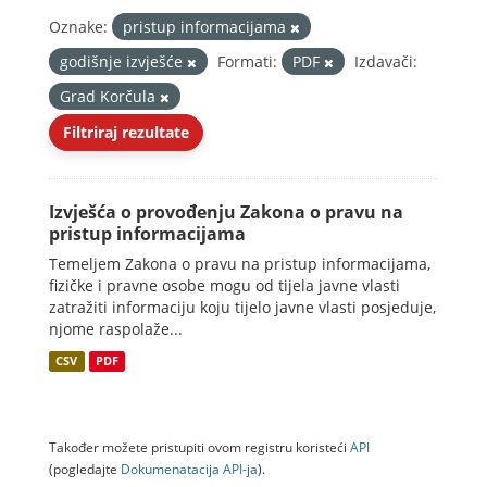
Oznake:
pristup informacijama
godišnje izvješće
Formati:
PDF
Izdavači:
Grad Korčula
Filtriraj rezultate
Izvješća o provođenju Zakona o pravu na
pristup informacijama
Temeljem Zakona o pravu na pristup informacijama,
fizičke i pravne osobe mogu od tijela javne vlasti
zatražiti informaciju koju tijelo javne vlasti posjeduje,
njome raspolaže...
CSV
PDF
Također možete pristupiti ovom registru koristeći
API
(pogledajte
Dokumenаtаcijа API-jа
).