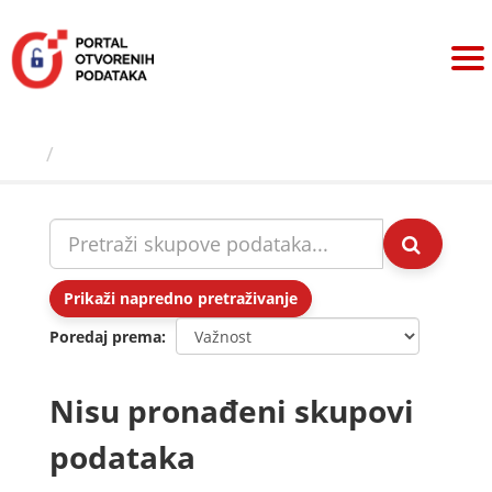
Preskoči
na
sadržaj
Skupovi podаtаkа
Prikaži napredno pretraživanje
Poredaj prema
Nisu pronađeni skupovi
podataka