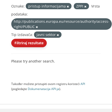
Oznake:
pristup informacijama
ZPPI
Vrsta
podataka:
http://publications.europa.eu/resource/authority/access-
right/PUBLIC
Tip Izdavača:
Javni sektor
Filtriraj rezultate
Please try another search.
Također možete pristupiti ovom registru koristeći
API
(pogledajte
Dokumenаtаcijа API-jа
).