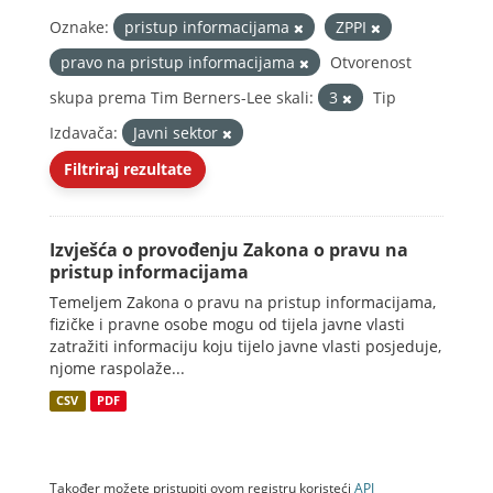
Oznake:
pristup informacijama
ZPPI
pravo na pristup informacijama
Otvorenost
skupa prema Tim Berners-Lee skali:
3
Tip
Izdavača:
Javni sektor
Filtriraj rezultate
Izvješća o provođenju Zakona o pravu na
pristup informacijama
Temeljem Zakona o pravu na pristup informacijama,
fizičke i pravne osobe mogu od tijela javne vlasti
zatražiti informaciju koju tijelo javne vlasti posjeduje,
njome raspolaže...
CSV
PDF
Također možete pristupiti ovom registru koristeći
API