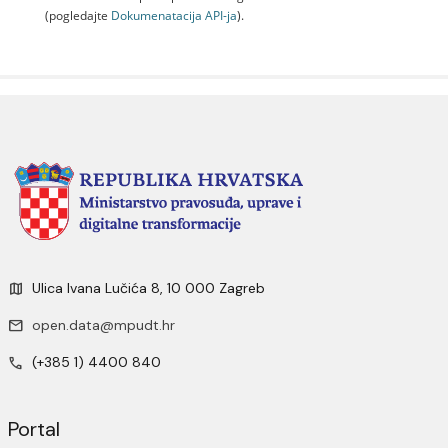
(pogledajte
Dokumenаtаcijа API-jа
).