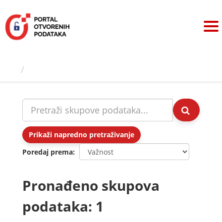
Preskoči
na
sadržaj
Skupovi podаtаkа
Prikaži napredno pretraživanje
Poredaj prema
Pronađeno skupova
podataka: 1