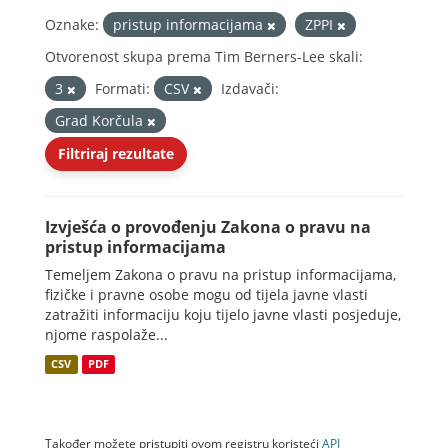
Oznake:
pristup informacijama
ZPPI
Otvorenost skupa prema Tim Berners-Lee skali:
3
Formati:
CSV
Izdavači:
Grad Korčula
Filtriraj rezultate
Izvješća o provođenju Zakona o pravu na
pristup informacijama
Temeljem Zakona o pravu na pristup informacijama,
fizičke i pravne osobe mogu od tijela javne vlasti
zatražiti informaciju koju tijelo javne vlasti posjeduje,
njome raspolaže...
CSV
PDF
Također možete pristupiti ovom registru koristeći
API