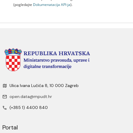
(pogledajte
Dokumenаtаcijа API-jа
).