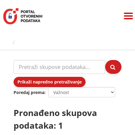
Preskoči
na
sadržaj
Skupovi podаtаkа
Prikaži napredno pretraživanje
Poredaj prema
Pronađeno skupova
podataka: 1