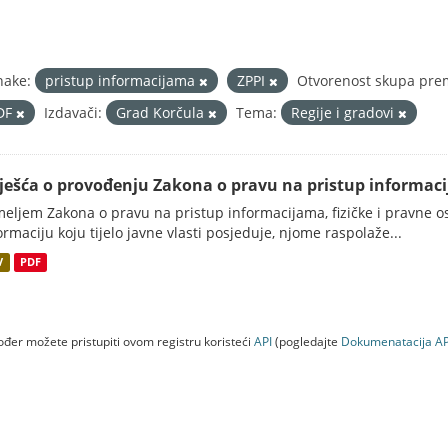
nake:
pristup informacijama
ZPPI
Otvorenost skupa prem
DF
Izdavači:
Grad Korčula
Tema:
Regije i gradovi
vješća o provođenju Zakona o pravu na pristup informac
eljem Zakona o pravu na pristup informacijama, fizičke i pravne oso
ormaciju koju tijelo javne vlasti posjeduje, njome raspolaže...
V
PDF
đer možete pristupiti ovom registru koristeći
API
(pogledajte
Dokumenаtаcijа AP