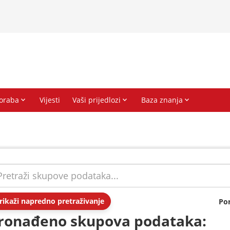
rikaži napredno pretraživanje
Po
ronađeno skupova podataka: