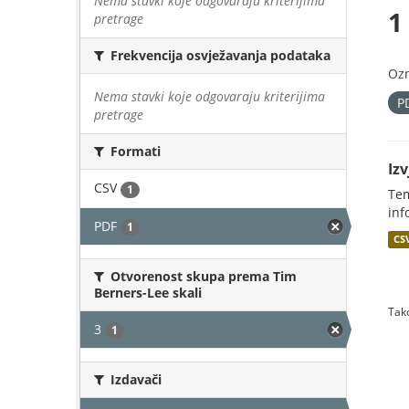
Nema stavki koje odgovaraju kriterijima
1
pretrage
Frekvencija osvježavanja podataka
Oz
Nema stavki koje odgovaraju kriterijima
P
pretrage
Formati
Iz
CSV
1
Tem
inf
PDF
1
CS
Otvorenost skupa prema Tim
Berners-Lee skali
Tako
3
1
Izdavači