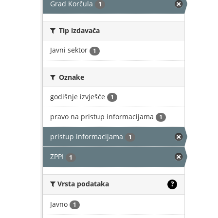
Grad Korčula
1
Tip izdavača
Javni sektor
1
Oznake
godišnje izvješće
1
pravo na pristup informacijama
1
pristup informacijama
1
ZPPI
1
Vrsta podataka
?
Javno
1