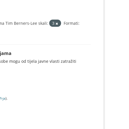
a Tim Berners-Lee skali:
3
Formati:
ijama
be mogu od tijela javne vlasti zatražiti
I-jа
).